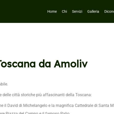
Home
Chi
Servizi
Galleria
Dicono
 Toscana da Amoliv
bile.
 delle città storiche più affascinanti della Toscana:
 il David di Michelangelo e la magnifica Cattedrale di Santa Ma
lare Piazza del Campo e il famoso Palio.